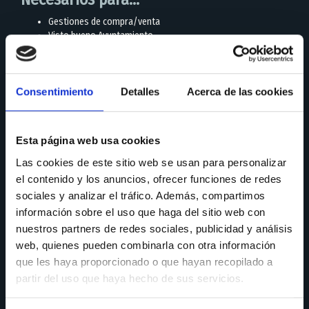
Gestiones de compra/venta
Visto bueno Ayuntamiento
Trámites notariales
Consentimiento
Detalles
Acerca de las cookies
¿Para quién va dirigido?
Particulares
Esta página web usa cookies
Inversores
Promotores
Las cookies de este sitio web se usan para personalizar
Agentes Inmobiliarios
el contenido y los anuncios, ofrecer funciones de redes
sociales y analizar el tráfico. Además, compartimos
información sobre el uso que haga del sitio web con
¿POR QUÉ KONTOR?
nuestros partners de redes sociales, publicidad y análisis
web, quienes pueden combinarla con otra información
KONTOR
ofrece asesoramiento para elegir cuál es la mejor
que les haya proporcionado o que hayan recopilado a
opción frente a cada caso en particular, siendo un trato
partir del uso que haya hecho de sus servicios.
cercano y directo con cada uno de los clientes.