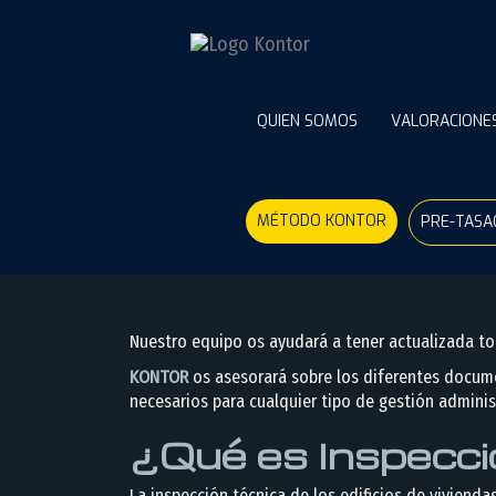
Arquitectura
QUIEN SOMOS
VALORACIONE
Inspecc
MÉTODO KONTOR
PRE-TASA
Nuestro equipo os ayudará a tener actualizada tod
KONTOR
os asesorará sobre los diferentes docume
necesarios para cualquier tipo de gestión adminis
¿Qué es Inspecció
La inspección técnica de los edificios de vivienda