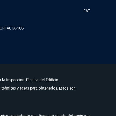
CAT
ONTACTA-NOS
cio (ITE)
la Inspección Técnica del Edificio.
 trámites y tasas para obtenerlos. Estos son
 técnico competente que tiene por objeto determinar su