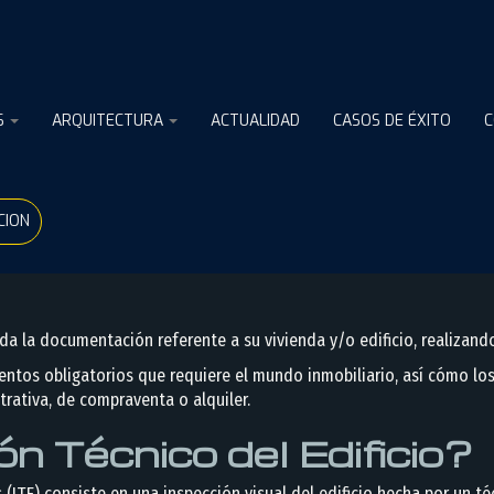
S
ARQUITECTURA
ACTUALIDAD
CASOS DE ÉXITO
C
ión Técnica del Edifi
CION
a la documentación referente a su vivienda y/o edificio, realizando 
ntos obligatorios que requiere el mundo inmobiliario, así cómo los
trativa, de compraventa o alquiler.
n Técnico del Edificio?
s (ITE) consiste en una inspección visual del edificio hecha por un