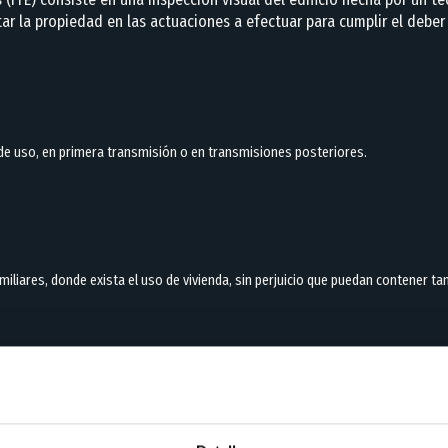
tar la propiedad en las actuaciones a efectuar para cumplir el debe
n de uso, en primera transmisión o en transmisiones posteriores.
familiares, donde exista el uso de vivienda, sin perjuicio que puedan contener t
s a llevar a cabo y optimiza los mismos por la obtención de la docu