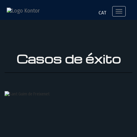
Casos de éxito
Toggle
CAT
navigation
Casos de éxito