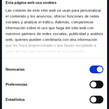
Actualizar la contabilidad
Esta página web usa cookies
Las cookies de este sitio web se usan para personalizar
el contenido y los anuncios, ofrecer funciones de redes
¿Para quién va dirigido?
sociales y analizar el tráfico. Además, compartimos
Por ayuntamientos
información sobre el uso que haga del sitio web con
nuestros partners de redes sociales, publicidad y análisis
web, quienes pueden combinarla con otra información
¿Por qué Kontor?
que les haya proporcionado o que hayan recopilado a
partir del uso que haya hecho de sus servicios.
KONTOR
ofrece este servicio por su necesidad e
implicación de cara al sector público, para poder ofrecer
Selección
transparencia y conocimiento de valores.
Necesarias
de
consentimiento
Preferencias
Descargar Dosier
Estadística