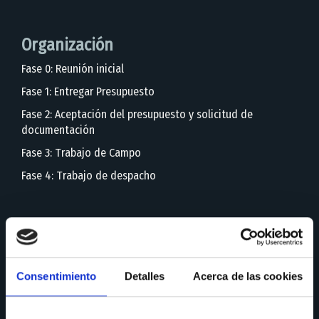
Organización
Fase 0: Reunión inicial
Fase 1: Entregar Presupuesto
Fase 2: Aceptación del presupuesto y solicitud de
documentación
Fase 3: Trabajo de Campo
Fase 4: Trabajo de despacho
Necesarios para…
Obtener inventario actualizado
Obtener las valoraciones de todos los bienes y derechos
Consentimiento
Detalles
Acerca de las cookies
Regularizar los activos